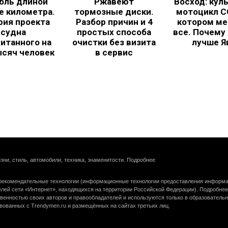
бль длиной
Ржавеют
Восход: кул
е километра.
тормозные диски.
мотоцикл С
рия проекта
Разбор причин и 4
котором ме
судна
простых способа
все. Почему
итанного на
очистки без визита
лучше Я
ысяч человек
в сервис
зни, стиль, автомобили, техника, знаменитости.
Подробнее
екомендательные технологии (информационные технологии предоставления информац
елей сети «Интернет», находящихся на территории Российской Федерации).
Подробнее
венностью своих авторов и правообладателей и используются только в образователь
вованных с Trendymen.ru и размещённых на сайтах третьих лиц.