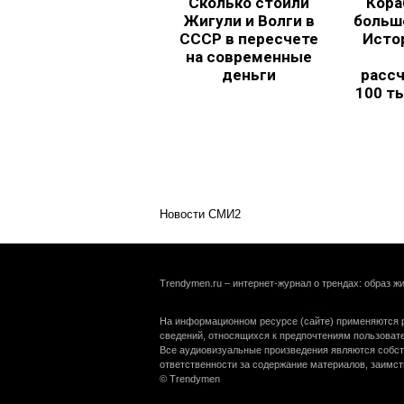
Сколько стоили
Кора
Жигули и Волги в
больш
СССР в пересчете
Исто
на современные
деньги
рассч
100 т
Новости СМИ2
Trendymen.ru – интернет-журнал о трендах: образ жи
На информационном ресурсе (сайте) применяются р
сведений, относящихся к предпочтениям пользоват
Все аудиовизуальные произведения являются собст
ответственности за содержание материалов, заимст
© Trendymen