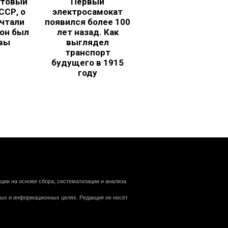
ьтовый
Первый
ССР, о
электросамокат
чтали
появился более 100
 он был
лет назад. Как
вы
выглядел
транспорт
будущего в 1915
году
ии на основе сбора, систематизации и анализа
ных и информационных целях. Редакция не несёт