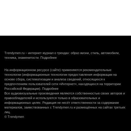
Trendymen.ru – интернет-журнал о трендах: образ жизни, стиль, автомобили,
техника, знаменитости.
Подробнее
На информационном ресурсе (сайте) применяются рекомендательные
технологии (информационные технологии предоставления информации на
основе сбора, систематизации и анализа сведений, относящихся к
предпочтениям пользователей сети «Интернет», находящихся на территории
Российской Федерации).
Подробнее
Все аудиовизуальные произведения являются собственностью своих авторов и
правообладателей и используются только в образовательных и
информационных целях. Редакция не несёт ответственности за содержание
материалов, заимствованных с Trendymen.ru и размещённых на сайтах третьих
лиц.
© Trendymen