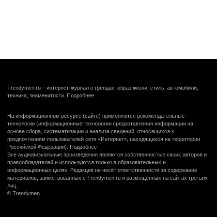
Trendymen.ru – интернет-журнал о трендах: образ жизни, стиль, автомобили,
техника, знаменитости.
Подробнее
На информационном ресурсе (сайте) применяются рекомендательные
технологии (информационные технологии предоставления информации на
основе сбора, систематизации и анализа сведений, относящихся к
предпочтениям пользователей сети «Интернет», находящихся на территории
Российской Федерации).
Подробнее
Все аудиовизуальные произведения являются собственностью своих авторов и
правообладателей и используются только в образовательных и
информационных целях. Редакция не несёт ответственности за содержание
материалов, заимствованных с Trendymen.ru и размещённых на сайтах третьих
лиц.
© Trendymen