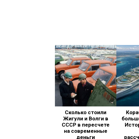
Сколько стоили
Кора
Жигули и Волги в
больш
СССР в пересчете
Исто
на современные
деньги
рассч