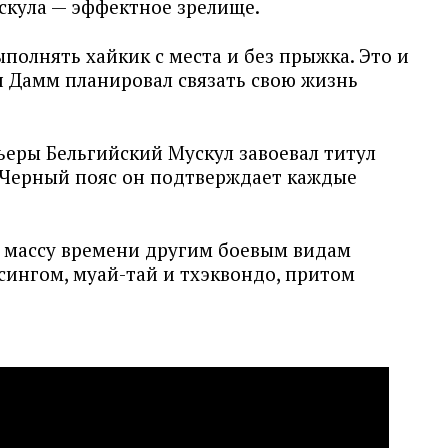
скула — эффектное зрелище.
ыполнять хайкик с места и без прыжка. Это и
н Дамм планировал связать свою жизнь
ьеры Бельгийский Мускул завоевал титул
 Черный пояс он подтверждает каждые
л массу времени другим боевым видам
сингом, муай-тай и тхэквондо, притом