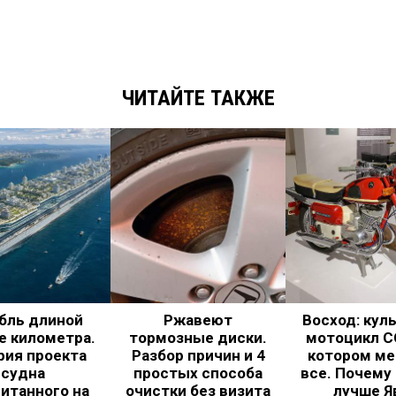
ЧИТАЙТЕ ТАКЖЕ
бль длиной
Ржавеют
Восход: кул
е километра.
тормозные диски.
мотоцикл С
рия проекта
Разбор причин и 4
котором ме
судна
простых способа
все. Почему
итанного на
очистки без визита
лучше Я