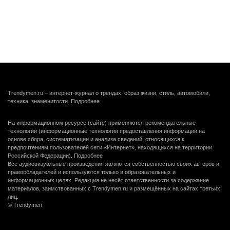
Trendymen.ru – интернет-журнал о трендах: образ жизни, стиль, автомобили,
техника, знаменитости.
Подробнее
На информационном ресурсе (сайте) применяются рекомендательные
технологии (информационные технологии предоставления информации на
основе сбора, систематизации и анализа сведений, относящихся к
предпочтениям пользователей сети «Интернет», находящихся на территории
Российской Федерации).
Подробнее
Все аудиовизуальные произведения являются собственностью своих авторов и
правообладателей и используются только в образовательных и
информационных целях. Редакция не несёт ответственности за содержание
материалов, заимствованных с Trendymen.ru и размещённых на сайтах третьих
лиц.
© Trendymen