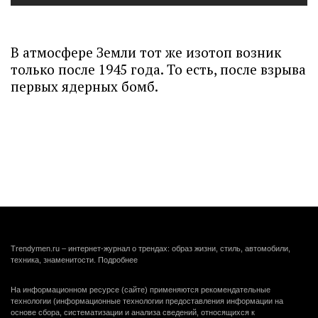
В атмосфере Земли тот же изотоп возник
только после 1945 года. То есть, после взрыва
первых ядерных бомб.
Trendymen.ru – интернет-журнал о трендах: образ жизни, стиль, автомобили,
техника, знаменитости.
Подробнее
На информационном ресурсе (сайте) применяются рекомендательные
технологии (информационные технологии предоставления информации на
основе сбора, систематизации и анализа сведений, относящихся к