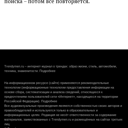
поиска – потом все повторяется.
Trendymen.ru – интернет-журнал о трендах: образ жизни, стиль, автомобили,
техника, знаменитости.
Подробнее
На информационном ресурсе (сайте) применяются рекомендательные
технологии (информационные технологии предоставления информации на
основе сбора, систематизации и анализа сведений, относящихся к
предпочтениям пользователей сети «Интернет», находящихся на территории
Российской Федерации).
Подробнее
Все аудиовизуальные произведения являются собственностью своих авторов и
правообладателей и используются только в образовательных и
информационных целях. Редакция не несёт ответственности за содержание
материалов, заимствованных с Trendymen.ru и размещённых на сайтах третьих
лиц.