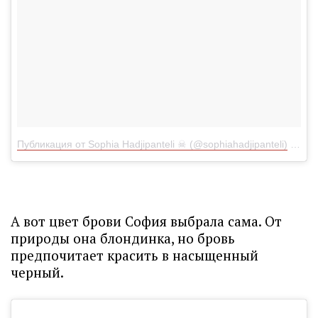
Публикация от Sophia Hadjipanteli ☠ (@sophiahadjipanteli)
2 Мар
А вот цвет брови София выбрала сама. От
природы она блондинка, но бровь
предпочитает красить в насыщенный
черный.