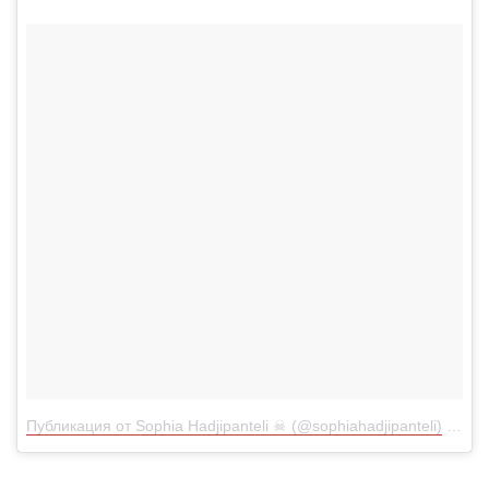
Публикация от Sophia Hadjipanteli ☠ (@sophiahadjipanteli)
3 Сен