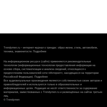
Trendymen.ru – интернет-журнал о трендах: образ жизни, стиль, автомобили,
техника, знаменитости.
Подробнее
На информационном ресурсе (сайте) применяются рекомендательные
технологии (информационные технологии предоставления информации на
основе сбора, систематизации и анализа сведений, относящихся к
предпочтениям пользователей сети «Интернет», находящихся на территории
Российской Федерации).
Подробнее
Все аудиовизуальные произведения являются собственностью своих авторов и
правообладателей и используются только в образовательных и
информационных целях. Редакция не несёт ответственности за содержание
материалов, заимствованных с Trendymen.ru и размещённых на сайтах третьих
лиц.
© Trendymen