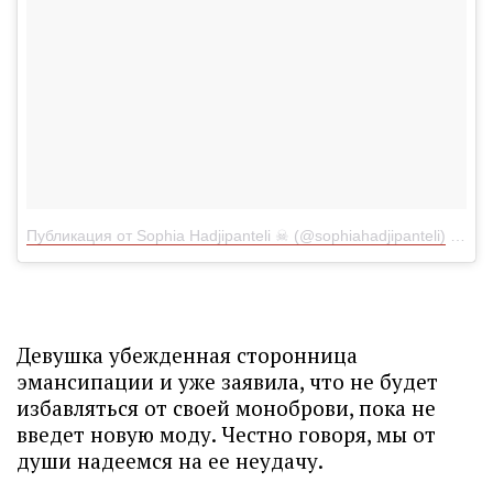
Публикация от Sophia Hadjipanteli ☠ (@sophiahadjipanteli)
26 Фе
Девушка убежденная сторонница
эмансипации и уже заявила, что не будет
избавляться от своей моноброви, пока не
введет новую моду. Честно говоря, мы от
души надеемся на ее неудачу.