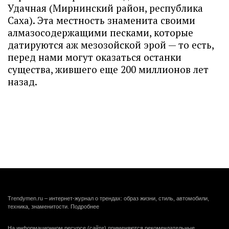
Удачная (Мирнинский район, республика
Саха). Эта местность знаменита своими
алмазосодержащими песками, которые
датируются аж мезозойской эрой — то есть,
перед нами могут оказаться останки
существа, жившего еще 200 миллионов лет
назад.
Trendymen.ru – интернет-журнал о трендах: образ жизни, стиль, автомобили,
техника, знаменитости.
Подробнее
На информационном ресурсе (сайте) применяются рекомендательные