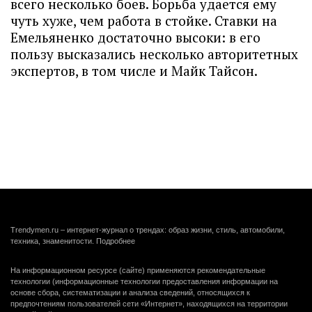
всего несколько боев. Борьба удается ему
чуть хуже, чем работа в стойке. Ставки на
Емельяненко достаточно высоки: в его
пользу высказались несколько авторитетных
экспертов, в том числе и Майк Тайсон.
Trendymen.ru – интернет-журнал о трендах: образ жизни, стиль, автомобили,
техника, знаменитости.
Подробнее
На информационном ресурсе (сайте) применяются рекомендательные
технологии (информационные технологии предоставления информации на
основе сбора, систематизации и анализа сведений, относящихся к
предпочтениям пользователей сети «Интернет», находящихся на территории