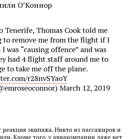
или О’Коннор
o Tenerife, Thomas Cook told me
 to remove me from the flight if I
s I was “causing offence” and was
ey had 4 flight staff around me to
e to take me off the plane.
itter.com/r28nvSYaoY
(@emroseoconnor)
March 12, 2019
 реакция экипажа. Никто из пассажиров и
мили. Кроме того, у авиакомпании даже нет