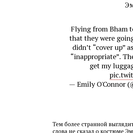
Эм
Flying from Bham t
that they were going
didn’t “cover up” a
“inappropriate”. Th
get my luggag
pic.tw
— Emily O'Connor 
Тем более странной выглядит
слова не сказал о костюме Э