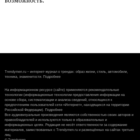
возможность.
Trendymen.ru – интернет-журнал о трендах: образ жизни, стиль, автомобили,
техника, знаменитости.
Подробнее
На информационном ресурсе (сайте) применяются рекомендательные
технологии (информационные технологии предоставления информации на
основе сбора, систематизации и анализа сведений, относящихся к
предпочтениям пользователей сети «Интернет», находящихся на территории
Российской Федерации).
Подробнее
Все аудиовизуальные произведения являются собственностью своих авторов и
правообладателей и используются только в образовательных и
информационных целях. Редакция не несёт ответственности за содержание
материалов, заимствованных с Trendymen.ru и размещённых на сайтах третьих
лиц.
© Trendymen