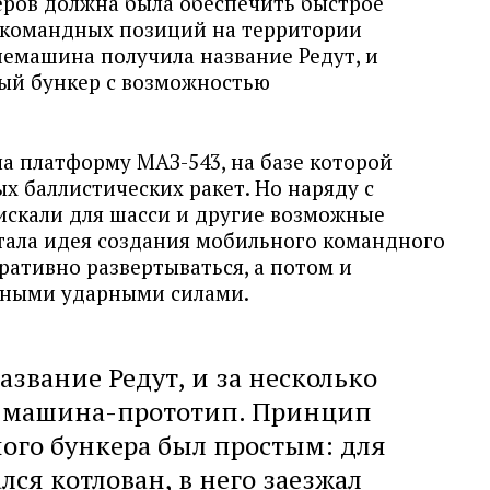
еров должна была обеспечить быстрое
 командных позиций на территории
немашина получила название Редут, и
ый бункер с возможностью
ла платформу МАЗ-543, на базе которой
ых баллистических ракет. Но наряду с
искали для шасси и другие возможные
тала идея создания мобильного командного
ративно развертываться, а потом и
вными ударными силами.
азвание Редут, и за несколько
а машина-прототип. Принцип
ого бункера был простым: для
ся котлован, в него заезжал