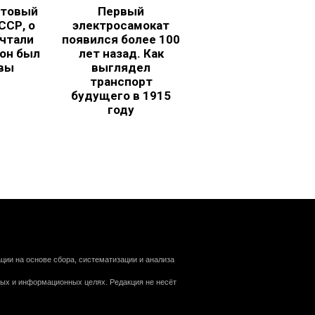
ьтовый
Первый
ССР, о
электросамокат
чтали
появился более 100
 он был
лет назад. Как
вы
выглядел
транспорт
будущего в 1915
году
ии на основе сбора, систематизации и анализа
ных и информационных целях. Редакция не несёт