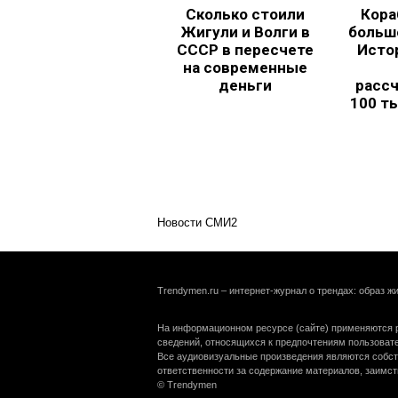
Сколько стоили
Кора
Жигули и Волги в
больш
СССР в пересчете
Исто
на современные
деньги
рассч
100 т
Новости СМИ2
Trendymen.ru – интернет-журнал о трендах: образ жи
На информационном ресурсе (сайте) применяются р
сведений, относящихся к предпочтениям пользоват
Все аудиовизуальные произведения являются собст
ответственности за содержание материалов, заимст
© Trendymen