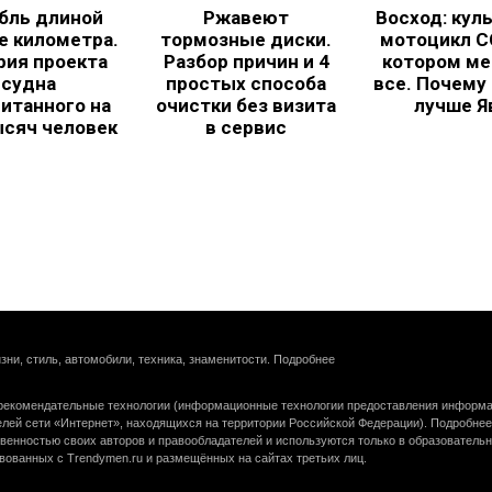
бль длиной
Ржавеют
Восход: кул
е километра.
тормозные диски.
мотоцикл С
рия проекта
Разбор причин и 4
котором ме
судна
простых способа
все. Почему
итанного на
очистки без визита
лучше Я
ысяч человек
в сервис
зни, стиль, автомобили, техника, знаменитости.
Подробнее
екомендательные технологии (информационные технологии предоставления информац
елей сети «Интернет», находящихся на территории Российской Федерации).
Подробнее
венностью своих авторов и правообладателей и используются только в образователь
вованных с Trendymen.ru и размещённых на сайтах третьих лиц.