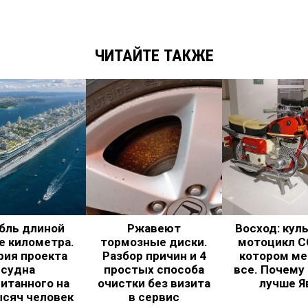
ЧИТАЙТЕ ТАКЖЕ
бль длиной
Ржавеют
Восход: кул
е километра.
тормозные диски.
мотоцикл С
рия проекта
Разбор причин и 4
котором ме
судна
простых способа
все. Почему
итанного на
очистки без визита
лучше Я
ысяч человек
в сервис