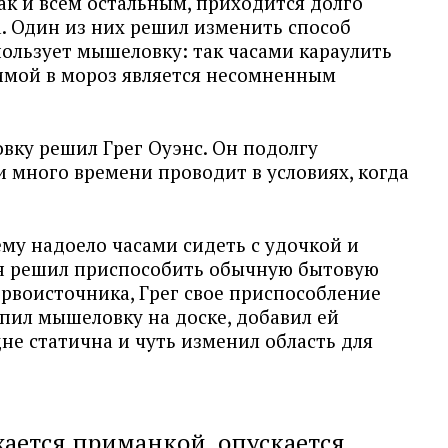
ак и всем остальным, приходится долго
а. Один из них решил изменить способ
пользует мышеловку: так часами караулить
зимой в мороз является несомненным
ку решил Грег Оуэнс. Он подолгу
и много времени проводит в условиях, когда
му надоело часами сидеть с удочкой и
он решил приспособить обычную бытовую
рвоисточника, Грег свое приспособление
пил мышеловку на доске, добавил ей
дне статична и чуть изменил область для
ается приманкой, опускается