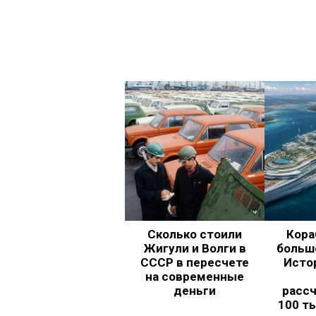
Сколько стоили
Кора
Жигули и Волги в
больш
СССР в пересчете
Исто
на современные
деньги
рассч
100 т