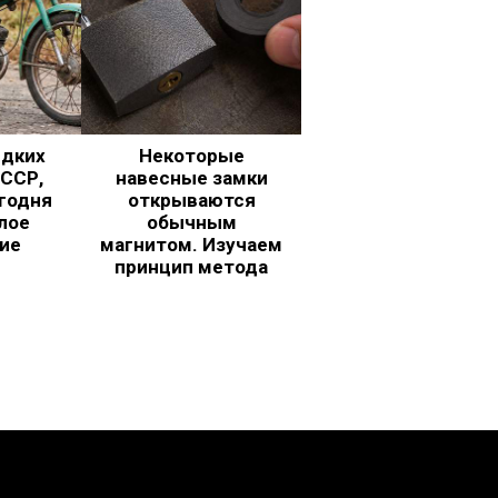
едких
Некоторые
ССР,
навесные замки
годня
открываются
лое
обычным
ие
магнитом. Изучаем
принцип метода