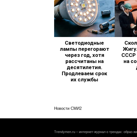
Светодиодные
Скол
лампы перегорают
Жигул
через год, хотя
СССР 
рассчитаны на
на с
десятилетия.
Продлеваем срок
их службы
Новости СМИ2
Trendymen.ru – интернет-журнал о трендах: образ жи