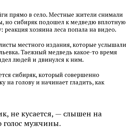
йги прямо в село. Местные жители снимали
ы, но сибиряк подошел к медведю вплотную
у: реакция хозяина леса попала на видео.
листы местного издания, которые услышали
ильевка. Таежный медведь какое-то время
идел людей и двинулся к ним.
ется сибиряк, который совершенно
у на голову и начинает гладить, как
, не кусается, — слышен на
о голос мужчины.