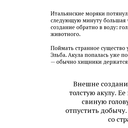
Итальянские моряки потянули
следующую минуту большая 
создание обратно в воду: го
животного.
Поймать странное существо 
Эльба. Акула попалась уже п
— обычно хищники держатся 
Внешне создани
толстую акулу. Ее
свиную голову
отпустить добычу.
со ст