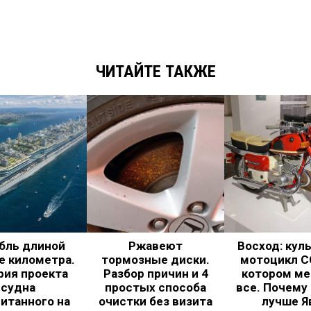
ЧИТАЙТЕ ТАКЖЕ
бль длиной
Ржавеют
Восход: кул
е километра.
тормозные диски.
мотоцикл С
рия проекта
Разбор причин и 4
котором ме
судна
простых способа
все. Почему
итанного на
очистки без визита
лучше Я