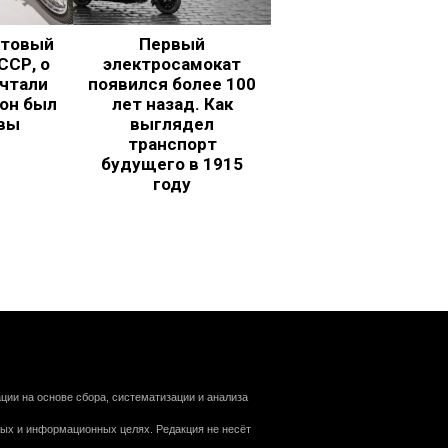
ьтовый
Первый
ССР, о
электросамокат
чтали
появился более 100
 он был
лет назад. Как
вы
выглядел
транспорт
будущего в 1915
году
ии на основе сбора, систематизации и анализа
ных и информационных целях. Редакция не несёт