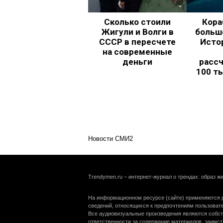
Сколько стоили
Кора
Жигули и Волги в
больш
СССР в пересчете
Исто
на современные
деньги
рассч
100 т
Новости СМИ2
Trendymen.ru – интернет-журнал о трендах: образ жи
На информационном ресурсе (сайте) применяются р
сведений, относящихся к предпочтениям пользоват
Все аудиовизуальные произведения являются собст
ответственности за содержание материалов, заимст