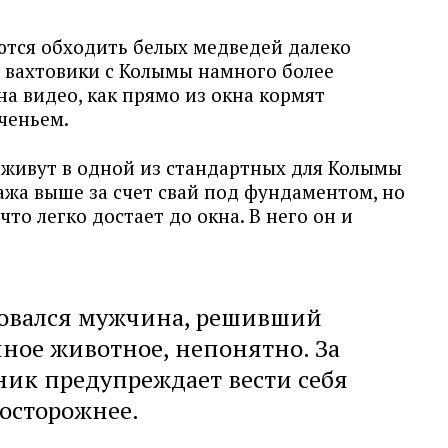
ются обходить белых медведей далеко
 вахтовики с Колымы намного более
на видео, как прямо из окна кормят
еченьем.
и живут в одной из стандартных для Колымы
ажа выше за счет свай под фундаментом, но
то легко достает до окна. В него он и
вовался мужчина, решивший
ное животное, непонятно. За
ник предупреждает вести себя
осторожнее.