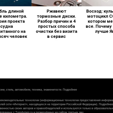
бль длиной
Ржавеют
Восход: кул
е километра.
тормозные диски.
мотоцикл С
рия проекта
Разбор причин и 4
котором ме
судна
простых способа
все. Почему
итанного на
очистки без визита
лучше Я
ысяч человек
в сервис
зни, стиль, автомобили, техника, знаменитости.
Подробнее
екомендательные технологии (информационные технологии предоставления информац
елей сети «Интернет», находящихся на территории Российской Федерации).
Подробнее
венностью своих авторов и правообладателей и используются только в образователь
вованных с Trendymen.ru и размещённых на сайтах третьих лиц.