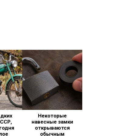
едких
Некоторые
ССР,
навесные замки
годня
открываются
лое
обычным