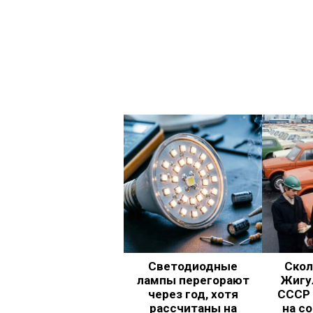
Светодиодные
Скол
лампы перегорают
Жигул
через год, хотя
СССР 
рассчитаны на
на с