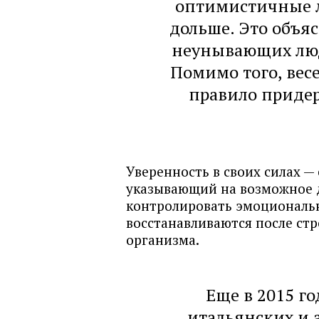
оптимистичные л
дольше. Это объя
неунывающих люд
Помимо того, вес
правило придер
Уверенность в своих силах —
указывающий на возможное 
контролировать эмоциональн
восстанавливаются после стре
организма.
Еще в 2015 г
итальянских и 