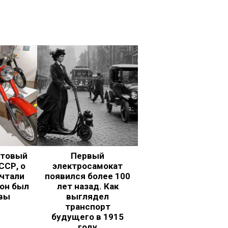
ьтовый
Первый
ССР, о
электросамокат
чтали
появился более 100
 он был
лет назад. Как
вы
выглядел
транспорт
будущего в 1915
году