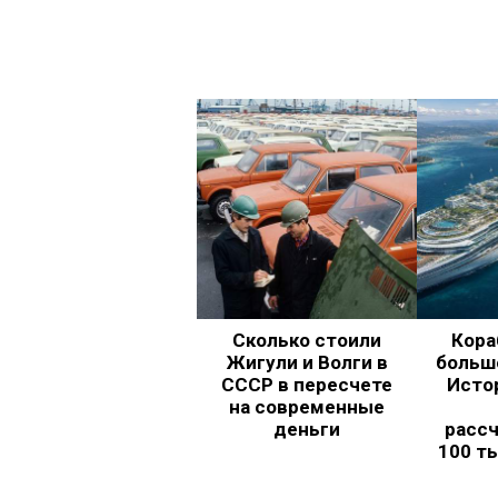
Сколько стоили
Кора
Жигули и Волги в
больш
СССР в пересчете
Исто
на современные
деньги
рассч
100 т