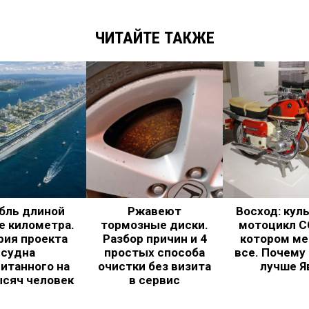
ЧИТАЙТЕ ТАКЖЕ
бль длиной
Ржавеют
Восход: кул
е километра.
тормозные диски.
мотоцикл С
рия проекта
Разбор причин и 4
котором ме
судна
простых способа
все. Почему
итанного на
очистки без визита
лучше Я
ысяч человек
в сервис