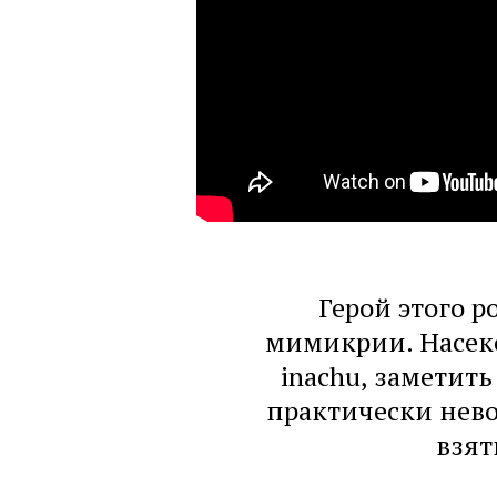
Герой этого 
мимикрии. Насеко
inachu, заметит
практически нево
взят