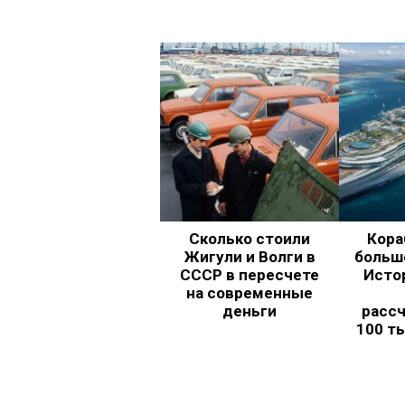
Сколько стоили
Кора
Жигули и Волги в
больш
СССР в пересчете
Исто
на современные
деньги
рассч
100 т