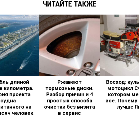
ЧИТАЙТЕ ТАКЖЕ
бль длиной
Ржавеют
Восход: кул
е километра.
тормозные диски.
мотоцикл С
рия проекта
Разбор причин и 4
котором ме
судна
простых способа
все. Почему
итанного на
очистки без визита
лучше Я
ысяч человек
в сервис