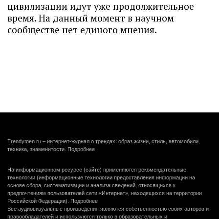
цивилизации идут уже продолжительное
время. На данный момент в научном
сообществе нет единого мнения.
Trendymen.ru – интернет-журнал о трендах: образ жизни, стиль, автомобили,
техника, знаменитости.
Подробнее
На информационном ресурсе (сайте) применяются рекомендательные
технологии (информационные технологии предоставления информации на
основе сбора, систематизации и анализа сведений, относящихся к
предпочтениям пользователей сети «Интернет», находящихся на территории
Российской Федерации).
Подробнее
Все аудиовизуальные произведения являются собственностью своих авторов и
правообладателей и используются только в образовательных и