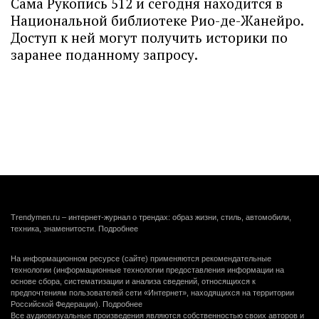
Сама Рукопись 512 и сегодня находится в
Национальной библиотеке Рио-де-Жанейро.
Доступ к ней могут получить историки по
заранее поданному запросу.
Trendymen.ru – интернет-журнал о трендах: образ жизни, стиль, автомобили,
техника, знаменитости.
Подробнее
На информационном ресурсе (сайте) применяются рекомендательные
технологии (информационные технологии предоставления информации на
основе сбора, систематизации и анализа сведений, относящихся к
предпочтениям пользователей сети «Интернет», находящихся на территории
Российской Федерации).
Подробнее
Все аудиовизуальные произведения являются собственностью своих авторов и