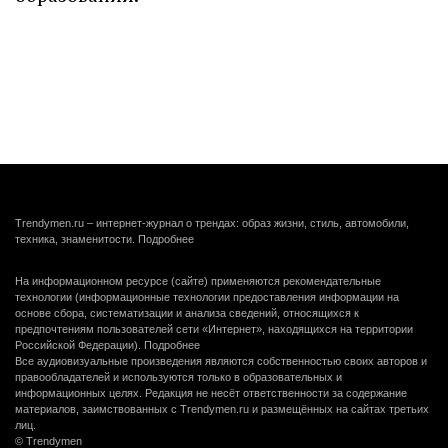
Trendymen.ru – интернет-журнал о трендах: образ жизни, стиль, автомобили,
техника, знаменитости.
Подробнее
На информационном ресурсе (сайте) применяются рекомендательные
технологии (информационные технологии предоставления информации на
основе сбора, систематизации и анализа сведений, относящихся к
предпочтениям пользователей сети «Интернет», находящихся на территории
Российской Федерации).
Подробнее
Все аудиовизуальные произведения являются собственностью своих авторов и
правообладателей и используются только в образовательных и
информационных целях. Редакция не несёт ответственности за содержание
материалов, заимствованных с Trendymen.ru и размещённых на сайтах третьих
лиц.
© Trendymen