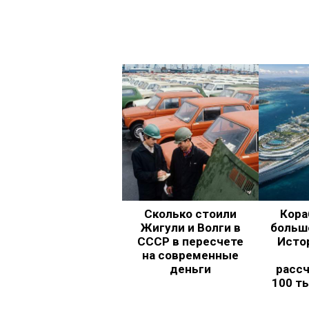
Сколько стоили
Кора
Жигули и Волги в
больш
СССР в пересчете
Исто
на современные
деньги
рассч
100 т