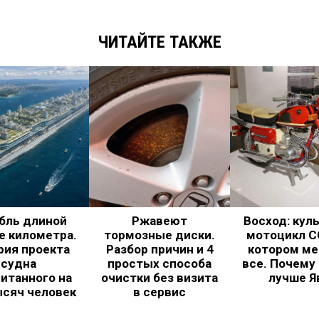
ЧИТАЙТЕ ТАКЖЕ
бль длиной
Ржавеют
Восход: кул
е километра.
тормозные диски.
мотоцикл С
рия проекта
Разбор причин и 4
котором ме
судна
простых способа
все. Почему
итанного на
очистки без визита
лучше Я
ысяч человек
в сервис