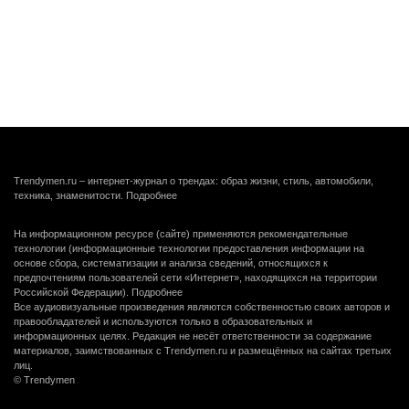
Trendymen.ru – интернет-журнал о трендах: образ жизни, стиль, автомобили,
техника, знаменитости.
Подробнее
На информационном ресурсе (сайте) применяются рекомендательные
технологии (информационные технологии предоставления информации на
основе сбора, систематизации и анализа сведений, относящихся к
предпочтениям пользователей сети «Интернет», находящихся на территории
Российской Федерации).
Подробнее
Все аудиовизуальные произведения являются собственностью своих авторов и
правообладателей и используются только в образовательных и
информационных целях. Редакция не несёт ответственности за содержание
материалов, заимствованных с Trendymen.ru и размещённых на сайтах третьих
лиц.
© Trendymen