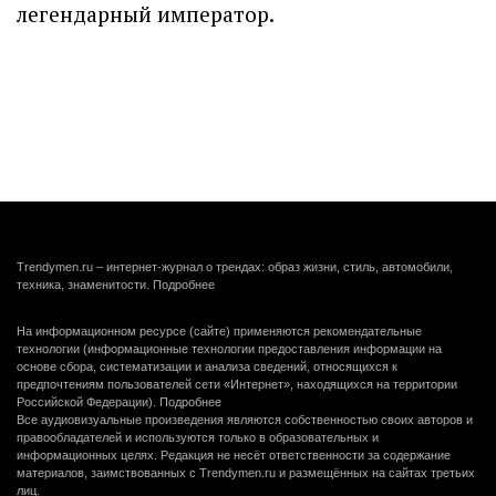
легендарный император.
Trendymen.ru – интернет-журнал о трендах: образ жизни, стиль, автомобили,
техника, знаменитости.
Подробнее
На информационном ресурсе (сайте) применяются рекомендательные
технологии (информационные технологии предоставления информации на
основе сбора, систематизации и анализа сведений, относящихся к
предпочтениям пользователей сети «Интернет», находящихся на территории
Российской Федерации).
Подробнее
Все аудиовизуальные произведения являются собственностью своих авторов и
правообладателей и используются только в образовательных и
информационных целях. Редакция не несёт ответственности за содержание
материалов, заимствованных с Trendymen.ru и размещённых на сайтах третьих
лиц.