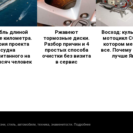
бль длиной
Ржавеют
Восход: кул
е километра.
тормозные диски.
мотоцикл С
рия проекта
Разбор причин и 4
котором ме
судна
простых способа
все. Почему
итанного на
очистки без визита
лучше Я
ысяч человек
в сервис
зни, стиль, автомобили, техника, знаменитости.
Подробнее