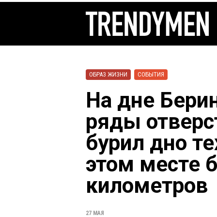
ОБРАЗ ЖИЗНИ
СОБЫТИЯ
На дне Бери
ряды отверст
бурил дно те
этом месте б
километров
27 МАЯ