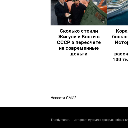
Сколько стоили
Кора
Жигули и Волги в
больш
СССР в пересчете
Исто
на современные
деньги
рассч
100 т
Новости СМИ2
Trendymen.ru – интернет-журнал о трендах: образ жи