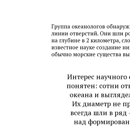
Группа океанологов обнаруж
линии отверстий. Они шли ро
на глубине в 2 километра, сл
известное науке создание н
обычно морские существа вы
Интерес научного 
понятен: сотни от
океана и выгляд
Их диаметр не п
всегда шли в ряд 
над формирован