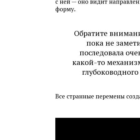
с ней — оно видит направлен
форму.
Обратите внимани
пока не замет
последовала оче
какой-то механизм
глубоководного
Все странные перемены созд