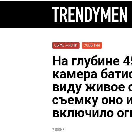
ОБРАЗ ЖИЗНИ
СОБЫТИЯ
На глубине 
камера бати
виду живое 
съемку оно 
включило ог
7 ИЮНЯ