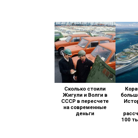
Сколько стоили
Кора
Жигули и Волги в
больш
СССР в пересчете
Исто
на современные
деньги
рассч
100 т