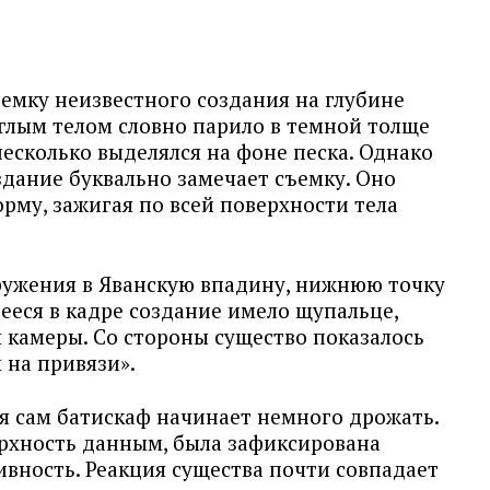
емку неизвестного создания на глубине
углым телом словно парило в темной толще
несколько выделялся на фоне песка. Однако
здание буквально замечает съемку. Оно
рму, зажигая по всей поверхности тела
гружения в Яванскую впадину, нижнюю точку
ееся в кадре создание имело щупальце,
 камеры. Со стороны существо показалось
 на привязи».
я сам батискаф начинает немного дрожать.
рхность данным, была зафиксирована
вность. Реакция существа почти совпадает