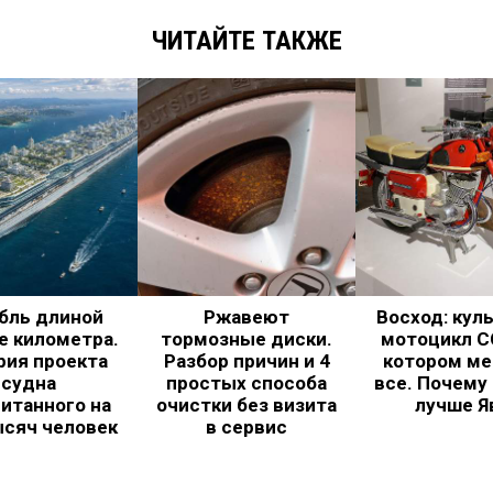
ЧИТАЙТЕ ТАКЖЕ
бль длиной
Ржавеют
Восход: кул
е километра.
тормозные диски.
мотоцикл С
рия проекта
Разбор причин и 4
котором ме
судна
простых способа
все. Почему
итанного на
очистки без визита
лучше Я
ысяч человек
в сервис