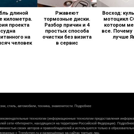
бль длиной
Ржавеют
Восход: кул
е километра.
тормозные диски.
мотоцикл С
рия проекта
Разбор причин и 4
котором ме
судна
простых способа
все. Почему
итанного на
очистки без визита
лучше Я
ысяч человек
в сервис
зни, стиль, автомобили, техника, знаменитости.
Подробнее
екомендательные технологии (информационные технологии предоставления информац
елей сети «Интернет», находящихся на территории Российской Федерации).
Подробнее
венностью своих авторов и правообладателей и используются только в образователь
вованных с Trendymen.ru и размещённых на сайтах третьих лиц.