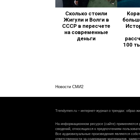
Сколько стоили
Кора
Жигули и Волги в
больш
СССР в пересчете
Исто
на современные
деньги
рассч
100 т
Новости СМИ2
Trendymen.ru – интернет-журнал о трендах: образ жи
На информационном ресурсе (сайте) применяются р
сведений, относящихся к предпочтениям пользоват
Все аудиовизуальные произведения являются собст
ответственности за содержание материалов, заимст