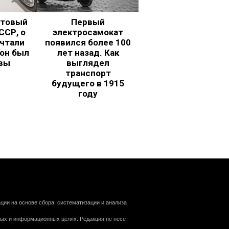
ьтовый
Первый
ССР, о
электросамокат
чтали
появился более 100
 он был
лет назад. Как
вы
выглядел
транспорт
будущего в 1915
году
ии на основе сбора, систематизации и анализа
ных и информационных целях. Редакция не несёт