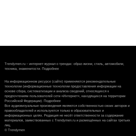
Trendymen.ru – интернет-журнал о трендах: образ жизни, стиль, автомобили,
техника, знаменитости.
Подробнее
На информационном ресурсе (сайте) применяются рекомендательные
технологии (информационные технологии предоставления информации на
основе сбора, систематизации и анализа сведений, относящихся к
предпочтениям пользователей сети «Интернет», находящихся на территории
Российской Федерации).
Подробнее
Все аудиовизуальные произведения являются собственностью своих авторов и
правообладателей и используются только в образовательных и
информационных целях. Редакция не несёт ответственности за содержание
материалов, заимствованных с Trendymen.ru и размещённых на сайтах третьих
лиц.
© Trendymen