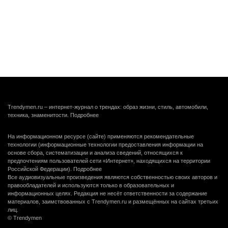
Trendymen.ru – интернет-журнал о трендах: образ жизни, стиль, автомобили,
техника, знаменитости.
Подробнее
На информационном ресурсе (сайте) применяются рекомендательные
технологии (информационные технологии предоставления информации на
основе сбора, систематизации и анализа сведений, относящихся к
предпочтениям пользователей сети «Интернет», находящихся на территории
Российской Федерации).
Подробнее
Все аудиовизуальные произведения являются собственностью своих авторов и
правообладателей и используются только в образовательных и
информационных целях. Редакция не несёт ответственности за содержание
материалов, заимствованных с Trendymen.ru и размещённых на сайтах третьих
лиц.
© Trendymen