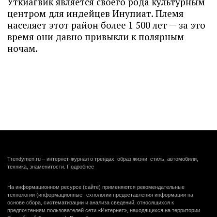
Уткиагвик является своего рода культурным
центром для индейцев Инупиат. Племя
населяет этот район более 1 500 лет — за это
время они давно привыкли к полярным
ночам.
Trendymen.ru – интернет-журнал о трендах: образ жизни, стиль, автомобили,
техника, знаменитости.
Подробнее
На информационном ресурсе (сайте) применяются рекомендательные
технологии (информационные технологии предоставления информации на
основе сбора, систематизации и анализа сведений, относящихся к
предпочтениям пользователей сети «Интернет», находящихся на территории