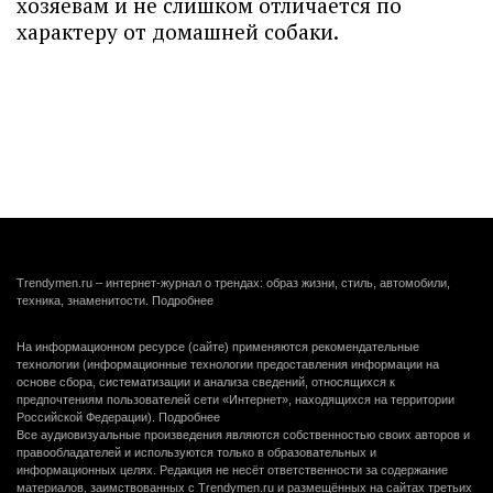
хозяевам и не слишком отличается по
характеру от домашней собаки.
Trendymen.ru – интернет-журнал о трендах: образ жизни, стиль, автомобили,
техника, знаменитости.
Подробнее
На информационном ресурсе (сайте) применяются рекомендательные
технологии (информационные технологии предоставления информации на
основе сбора, систематизации и анализа сведений, относящихся к
предпочтениям пользователей сети «Интернет», находящихся на территории
Российской Федерации).
Подробнее
Все аудиовизуальные произведения являются собственностью своих авторов и
правообладателей и используются только в образовательных и
информационных целях. Редакция не несёт ответственности за содержание
материалов, заимствованных с Trendymen.ru и размещённых на сайтах третьих