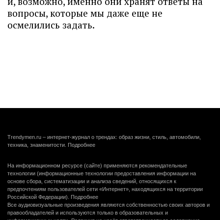
и, возможно, именно они хранят ответы на
вопросы, которые мы даже еще не
осмелились задать.
Trendymen.ru – интернет-журнал о трендах: образ жизни, стиль, автомобили,
техника, знаменитости.
Подробнее
На информационном ресурсе (сайте) применяются рекомендательные
технологии (информационные технологии предоставления информации на
основе сбора, систематизации и анализа сведений, относящихся к
предпочтениям пользователей сети «Интернет», находящихся на территории
Российской Федерации).
Подробнее
Все аудиовизуальные произведения являются собственностью своих авторов и
правообладателей и используются только в образовательных и