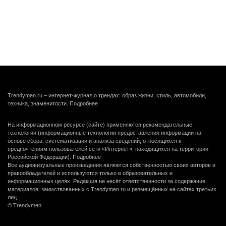
Trendymen.ru – интернет-журнал о трендах: образ жизни, стиль, автомобили,
техника, знаменитости.
Подробнее
На информационном ресурсе (сайте) применяются рекомендательные
технологии (информационные технологии предоставления информации на
основе сбора, систематизации и анализа сведений, относящихся к
предпочтениям пользователей сети «Интернет», находящихся на территории
Российской Федерации).
Подробнее
Все аудиовизуальные произведения являются собственностью своих авторов и
правообладателей и используются только в образовательных и
информационных целях. Редакция не несёт ответственности за содержание
материалов, заимствованных с Trendymen.ru и размещённых на сайтах третьих
лиц.
© Trendymen