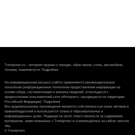
Trendymen.ru – интернет-журнал о трендах: образ жизни, стиль, автомобили,
техника, знаменитости.
Подробнее
На информационном ресурсе (сайте) применяются рекомендательные
технологии (информационные технологии предоставления информации на
основе сбора, систематизации и анализа сведений, относящихся к
предпочтениям пользователей сети «Интернет», находящихся на территории
Российской Федерации).
Подробнее
Все аудиовизуальные произведения являются собственностью своих авторов и
правообладателей и используются только в образовательных и
информационных целях. Редакция не несёт ответственности за содержание
материалов, заимствованных с Trendymen.ru и размещённых на сайтах третьих
лиц.
© Trendymen