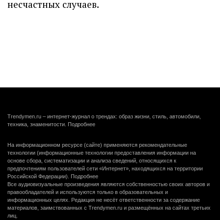
несчастных случаев.
Trendymen.ru – интернет-журнал о трендах: образ жизни, стиль, автомобили,
техника, знаменитости.
Подробнее
На информационном ресурсе (сайте) применяются рекомендательные
технологии (информационные технологии предоставления информации на
основе сбора, систематизации и анализа сведений, относящихся к
предпочтениям пользователей сети «Интернет», находящихся на территории
Российской Федерации).
Подробнее
Все аудиовизуальные произведения являются собственностью своих авторов и
правообладателей и используются только в образовательных и
информационных целях. Редакция не несёт ответственности за содержание
материалов, заимствованных с Trendymen.ru и размещённых на сайтах третьих
лиц.