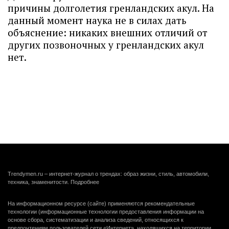
причины долголетия гренландских акул. На
данный момент наука не в силах дать
объяснение: никаких внешних отличий от
других позвоночных у гренландских акул
нет.
Trendymen.ru – интернет-журнал о трендах: образ жизни, стиль, автомобили,
техника, знаменитости.
Подробнее
На информационном ресурсе (сайте) применяются рекомендательные
технологии (информационные технологии предоставления информации на
основе сбора, систематизации и анализа сведений, относящихся к
предпочтениям пользователей сети «Интернет», находящихся на территории