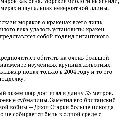
маров как огня. Морские биологи выяснили,
азмерах и щупальцах невероятной длины.
ассказы моряков о кракенах всего лишь
шлого века удалось установить: кракен
 представляет собой подвид гигантского
предпочитает обитать на очень большой
з наименее изученных крупных животных
альмар попал только в 2004 году и то его
подделку.
 экземпляр достигал в длину 53 метров.
боевые субмарины. Заметил его британский
вой войны — Джон Старки больше никогда
то не собирается быть в одной среде с