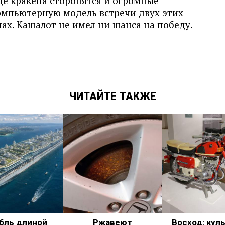
де кракена сторонятся и огромные
омпьютерную модель встречи двух этих
ах. Кашалот не имел ни шанса на победу.
ЧИТАЙТЕ ТАКЖЕ
бль длиной
Ржавеют
Восход: кул