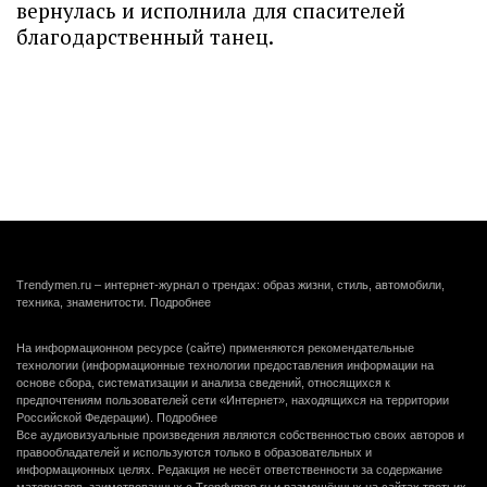
вернулась и исполнила для спасителей
благодарственный танец.
Trendymen.ru – интернет-журнал о трендах: образ жизни, стиль, автомобили,
техника, знаменитости.
Подробнее
На информационном ресурсе (сайте) применяются рекомендательные
технологии (информационные технологии предоставления информации на
основе сбора, систематизации и анализа сведений, относящихся к
предпочтениям пользователей сети «Интернет», находящихся на территории
Российской Федерации).
Подробнее
Все аудиовизуальные произведения являются собственностью своих авторов и
правообладателей и используются только в образовательных и
информационных целях. Редакция не несёт ответственности за содержание