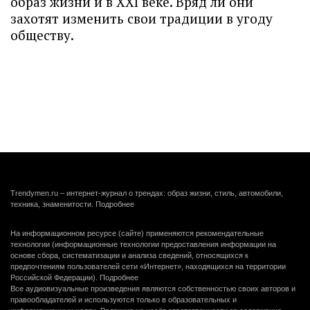
образ жизни и в XXI веке. Вряд ли они
захотят изменить свои традиции в угоду
обществу.
Trendymen.ru – интернет-журнал о трендах: образ жизни, стиль, автомобили,
техника, знаменитости.
Подробнее
На информационном ресурсе (сайте) применяются рекомендательные
технологии (информационные технологии предоставления информации на
основе сбора, систематизации и анализа сведений, относящихся к
предпочтениям пользователей сети «Интернет», находящихся на территории
Российской Федерации).
Подробнее
Все аудиовизуальные произведения являются собственностью своих авторов и
правообладателей и используются только в образовательных и