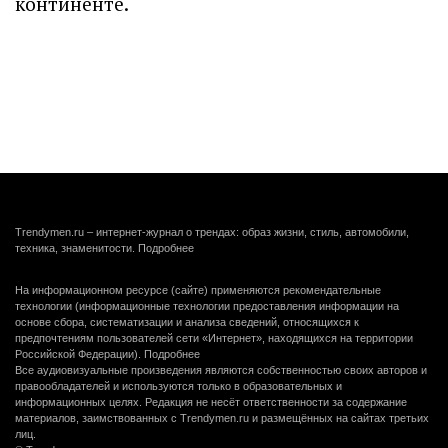
континенте.
Trendymen.ru – интернет-журнал о трендах: образ жизни, стиль, автомобили,
техника, знаменитости.
Подробнее
На информационном ресурсе (сайте) применяются рекомендательные
технологии (информационные технологии предоставления информации на
основе сбора, систематизации и анализа сведений, относящихся к
предпочтениям пользователей сети «Интернет», находящихся на территории
Российской Федерации).
Подробнее
Все аудиовизуальные произведения являются собственностью своих авторов и
правообладателей и используются только в образовательных и
информационных целях. Редакция не несёт ответственности за содержание
материалов, заимствованных с Trendymen.ru и размещённых на сайтах третьих
лиц.