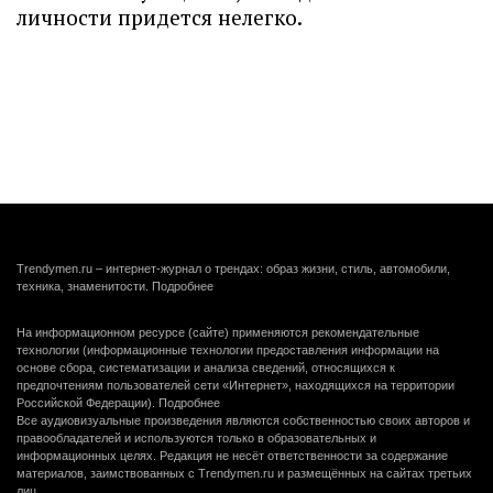
личности придется нелегко.
Trendymen.ru – интернет-журнал о трендах: образ жизни, стиль, автомобили,
техника, знаменитости.
Подробнее
На информационном ресурсе (сайте) применяются рекомендательные
технологии (информационные технологии предоставления информации на
основе сбора, систематизации и анализа сведений, относящихся к
предпочтениям пользователей сети «Интернет», находящихся на территории
Российской Федерации).
Подробнее
Все аудиовизуальные произведения являются собственностью своих авторов и
правообладателей и используются только в образовательных и
информационных целях. Редакция не несёт ответственности за содержание
материалов, заимствованных с Trendymen.ru и размещённых на сайтах третьих
лиц.