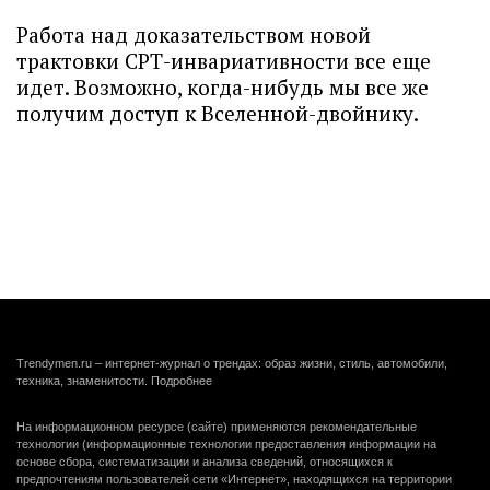
Работа над доказательством новой
трактовки СРТ-инвариативности все еще
идет. Возможно, когда-нибудь мы все же
получим доступ к Вселенной-двойнику.
Trendymen.ru – интернет-журнал о трендах: образ жизни, стиль, автомобили,
техника, знаменитости.
Подробнее
На информационном ресурсе (сайте) применяются рекомендательные
технологии (информационные технологии предоставления информации на
основе сбора, систематизации и анализа сведений, относящихся к
предпочтениям пользователей сети «Интернет», находящихся на территории