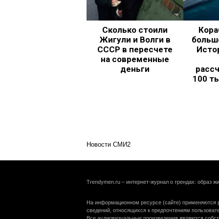
Сколько стоили
Кора
Жигули и Волги в
больш
СССР в пересчете
Исто
на современные
деньги
рассч
100 т
Новости СМИ2
Trendymen.ru – интернет-журнал о трендах: образ жи
На информационном ресурсе (сайте) применяются р
сведений, относящихся к предпочтениям пользоват
Все аудиовизуальные произведения являются собст