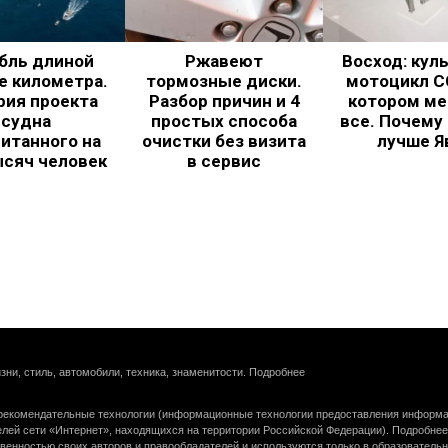
бль длиной
Ржавеют
Восход: кул
е километра.
тормозные диски.
мотоцикл С
рия проекта
Разбор причин и 4
котором ме
судна
простых способа
все. Почему
итанного на
очистки без визита
лучше Я
ысяч человек
в сервис
зни, стиль, автомобили, техника, знаменитости.
Подробнее
екомендательные технологии (информационные технологии предоставления информац
елей сети «Интернет», находящихся на территории Российской Федерации).
Подробнее
венностью своих авторов и правообладателей и используются только в образователь