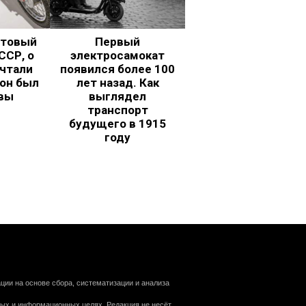
ьтовый
Первый
ССР, о
электросамокат
чтали
появился более 100
 он был
лет назад. Как
вы
выглядел
транспорт
будущего в 1915
году
ии на основе сбора, систематизации и анализа
ных и информационных целях. Редакция не несёт