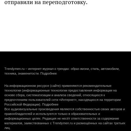
отправили на переподготовку.
Trendymen.ru – интернет-журнал о трендах: образ жизни, стиль, автомобили,
техника, знаменитости.
Подробнее
На информационном ресурсе (сайте) применяются рекомендательные
технологии (информационные технологии предоставления информации на
основе сбора, систематизации и анализа сведений, относящихся к
предпочтениям пользователей сети «Интернет», находящихся на территории
Российской Федерации).
Подробнее
Все аудиовизуальные произведения являются собственностью своих авторов и
правообладателей и используются только в образовательных и
информационных целях. Редакция не несёт ответственности за содержание
материалов, заимствованных с Trendymen.ru и размещённых на сайтах третьих
лиц.