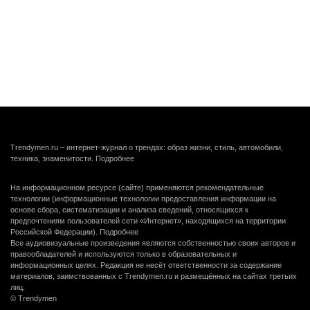
Trendymen.ru – интернет-журнал о трендах: образ жизни, стиль, автомобили,
техника, знаменитости.
Подробнее
На информационном ресурсе (сайте) применяются рекомендательные
технологии (информационные технологии предоставления информации на
основе сбора, систематизации и анализа сведений, относящихся к
предпочтениям пользователей сети «Интернет», находящихся на территории
Российской Федерации).
Подробнее
Все аудиовизуальные произведения являются собственностью своих авторов и
правообладателей и используются только в образовательных и
информационных целях. Редакция не несёт ответственности за содержание
материалов, заимствованных с Trendymen.ru и размещённых на сайтах третьих
лиц.
© Trendymen