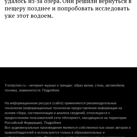
удалось из-за озера. Они решили вернуться в
пещеру позднее и попробовать исследовать
уже этот водоем.
Trendymen.ru – интернет-журнал о трендах: образ жизни, стиль, автомобили,
техника, знаменитости.
Подробнее
На информационном ресурсе (сайте) применяются рекомендательные
технологии (информационные технологии предоставления информации на
основе сбора, систематизации и анализа сведений, относящихся к
предпочтениям пользователей сети «Интернет», находящихся на территории
Российской Федерации).
Подробнее
Все аудиовизуальные произведения являются собственностью своих авторов и
правообладателей и используются только в образовательных и