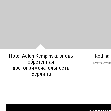
Hotel Adlon Kempinski: вновь
Rodina 
обретенная
Бутик-отел
достопримечательность
Берлина