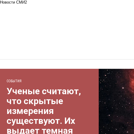
Новости СМИ2
СОБЫТИЯ
Ученые считают,
что скрытые
измерения
существуют. Их
выдает темная