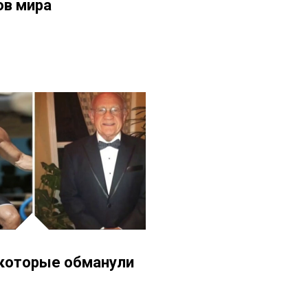
ов мира
 которые обманули